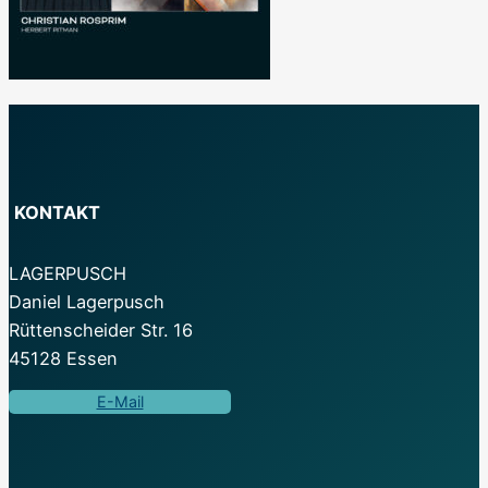
KONTAKT
LAGERPUSCH
Daniel Lagerpusch
Rüttenscheider Str. 16
45128 Essen
E-Mail