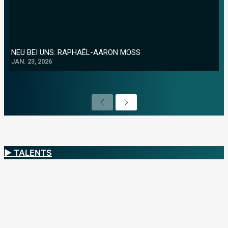
NEU BEI UNS: RAPHAËL-AARON MOSS
JAN. 23, 2026
P
N
r
e
e
x
v
t
i
o
u
▶ TALENTS
s