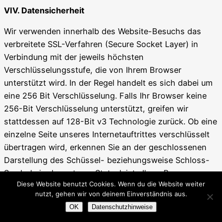
VIV. Datensicherheit
Wir verwenden innerhalb des Website-Besuchs das
verbreitete SSL-Verfahren (Secure Socket Layer) in
Verbindung mit der jeweils höchsten
Verschlüsselungsstufe, die von Ihrem Browser
unterstützt wird. In der Regel handelt es sich dabei um
eine 256 Bit Verschlüsselung. Falls Ihr Browser keine
256-Bit Verschlüsselung unterstützt, greifen wir
stattdessen auf 128-Bit v3 Technologie zurück. Ob eine
einzelne Seite unseres Internetauftrittes verschlüsselt
übertragen wird, erkennen Sie an der geschlossenen
Darstellung des Schüssel- beziehungsweise Schloss-
Symbols in der unteren Statusleiste Ihres Browsers.
Diese Website benutzt Cookies. Wenn du die Website weiter
Wir bedienen uns im Übrigen geeigneter technischer
nutzt, gehen wir von deinem Einverständnis aus.
und organisatorischer Sicherheitsmaßnahmen, um Ihre
OK
Datenschutzhinweise
Daten gegen zufällige oder vorsätzliche