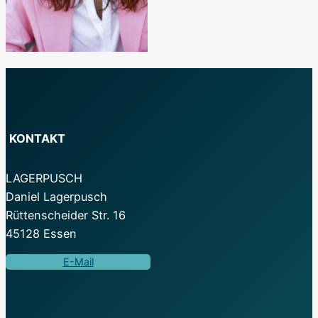
KONTAKT
LAGERPUSCH
Daniel Lagerpusch
Rüttenscheider Str. 16
45128 Essen
E-Mail