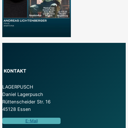
KONTAKT
LAGERPUSCH
Daniel Lagerpusch
Rüttenscheider Str. 16
45128 Essen
E-Mail