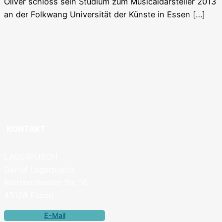
Oliver schloss sein Studium zum Musicaldarsteller 2013
an der Folkwang Universität der Künste in Essen […]
KONTAKT
LAGERPUSCH
Daniel Lagerpusch
Rüttenscheider Str. 16
45128 Essen
E-Mail