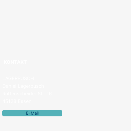
KONTAKT
LAGERPUSCH
Daniel Lagerpusch
Rüttenscheider Str. 16
45128 Essen
E-Mail