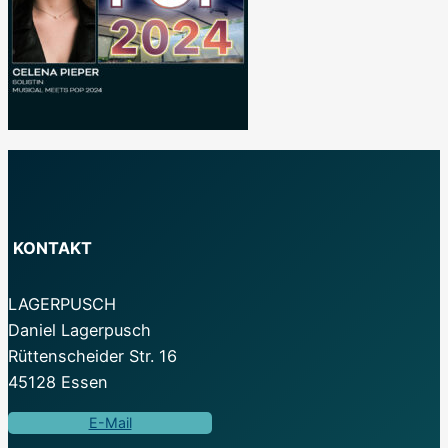
KONTAKT
LAGERPUSCH
Daniel Lagerpusch
Rüttenscheider Str. 16
45128 Essen
E-Mail