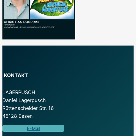
KONTAKT
LAGERPUSCH
Daniel Lagerpusch
Rüttenscheider Str. 16
45128 Essen
E-Mail