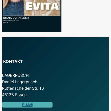
KONTAKT
LAGERPUSCH
Daniel Lagerpusch
Rüttenscheider Str. 16
45128 Essen
E-Mail