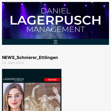
Zum
Inhalt
springen
NEWS_Schnierer_Ettlingen
24. April 2024