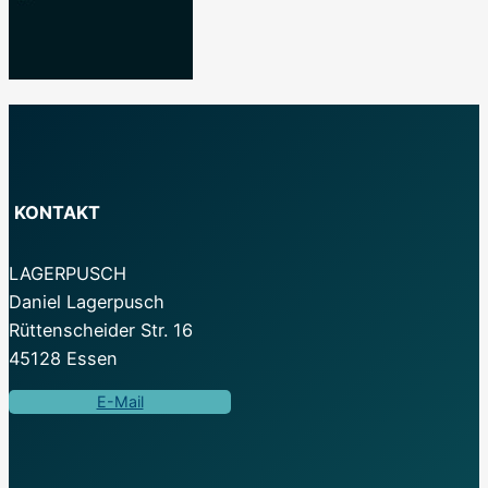
KONTAKT
LAGERPUSCH
Daniel Lagerpusch
Rüttenscheider Str. 16
45128 Essen
E-Mail