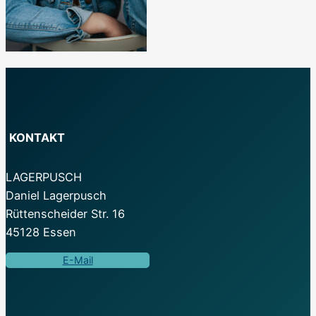
KONTAKT
LAGERPUSCH
Daniel Lagerpusch
Rüttenscheider Str. 16
45128 Essen
E-Mail