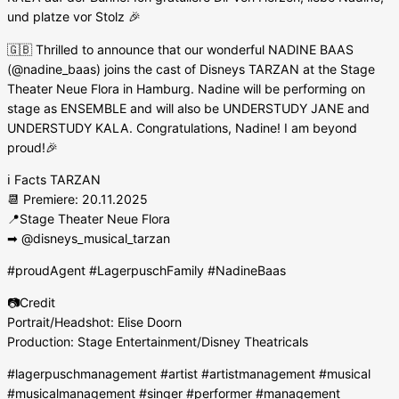
und platze vor Stolz 🎉
🇬🇧 Thrilled to announce that our wonderful NADINE BAAS
(@nadine_baas) joins the cast of Disneys TARZAN at the Stage
Theater Neue Flora in Hamburg. Nadine will be performing on
stage as ENSEMBLE and will also be UNDERSTUDY JANE and
UNDERSTUDY KALA. Congratulations, Nadine! I am beyond
proud!🎉
ℹ️ Facts TARZAN
📆 Premiere: 20.11.2025
📍Stage Theater Neue Flora
➡ @disneys_musical_tarzan
#proudAgent #LagerpuschFamily #NadineBaas
📷Credit
Portrait/Headshot: Elise Doorn
Production: Stage Entertainment/Disney Theatricals
#lagerpuschmanagement #artist #artistmanagement #musical
#musicalmanagement #singer #performer #management