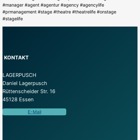
#manager #agent #agentur #agency #agencylife
#prmanagement #stage #theatre #theatrelife #onstage
#stagelife
KONTAKT
LAGERPUSCH
Daniel Lagerpusch
Rüttenscheider Str. 16
45128 Essen
E-Mail