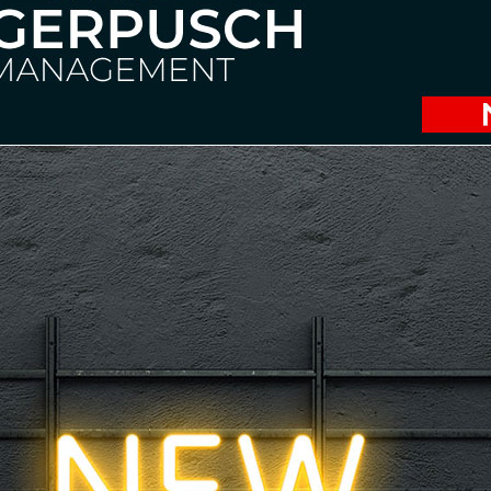
Adventures of Peter Pan“, „The Best of Musicals 2019“, „Kiss of
In Deutschland debutierte sie als Cover Magda und Gender Cro
Stuttgart. Im Anschluss daran stand sie als Cover Anna sowie 
an der Elbe in Hamburg auf der Bühne. Es folgten Engagements 
Titelrolle Elisabeth sowie als Solistin bei dem renommierte
You For The Music: ABBA Symphonic“ präsentierte.
Vor ihrem Musicalstudium schloss Sofie ein Bachelorstudium i
Auszeichnung ab.
Ich freue mich sehr auf die Zusammenarbeit mit Dir, liebe Sofi
🇬🇧 Delighted to welcome SOFIE DE SCHRYVER (
@sofiedesch
Sofie De Schryver (born 1993) graduated from the Royal Conserv
During her final year, she took on the role of Lucy Harris in ‘Je
ensemble of the ‘Rocky Horror Show’ (Deep Bridge).
Between 2018 and 2020, she appeared in various productions in
Peter Pan’, ‘The Best of Musicals 2019’, ‘Kiss of the Spider Woma
In Germany, she made her debut as Understudy Magda and Gend
in Stuttgart. She then appeared on stage as Understudy Anna a