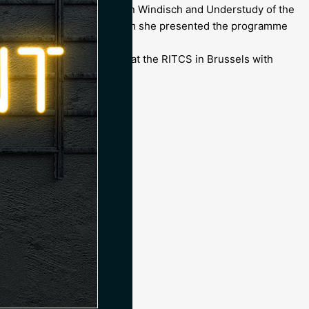
Elisabeth’ (tour) as Fräulein Windisch and Understudy of the
 Funkhausorchester, with whom she presented the programme
degree in Audiovisual Arts at the RITCS in Brussels with
e agency family 🎉