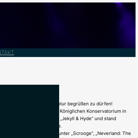
NTAKT
fiedeschryver
) in der Agentur begrüßen zu dürfen!
m Bereich Musicaltheater am Königlichen Konservatorium in
ie Rolle der Lucy Harris in „Jekyll & Hyde“ und stand
(Deep Bridge) auf der Bühne.
Produktionen zu sehen, darunter „Scrooge“, „Neverland: The