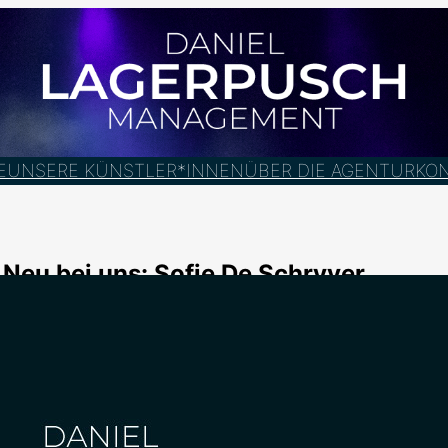
E
UNSERE KÜNSTLER*INNEN
ÜBER DIE AGENTUR
KO
Neu bei uns: Sofie De Schryver
9. Mai 2025
🇩🇪 Ich freue mich, die wunderbare SOFIE DE SCHRYVER (
@so
Sofie De Schryver (geb. 1993) absolvierte 2018 ihr Studium i
Brüssel. Bereits während ihres Abschlussjahres übernahm sie d
erstmals professionell im Ensemble der „Rocky Horror Show“ 
Zwischen 2018 und 2020 war sie in Belgien in verschiedenen 