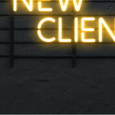
an der Elbe in Hamburg. This was followed by engagements in ‘
title role Elisabeth and as a soloist with the renowned WDR
‘Thank You For The Music: ABBA Symphonic’.
Before studying musical theatre, Sofie completed a Bachelor’s 
distinction.
I am very excited to be working with you, Sofie! Welcome to th
#proudAgent #LagerpuschFamily #SofieDeSchryver
➡
@sofiedeschryver
📷 Headshot/Portrait: Carmen De Vos