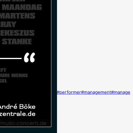
usicalmanagement
#singer
#performer
#management
#manage
e
#onstage
#stagelife