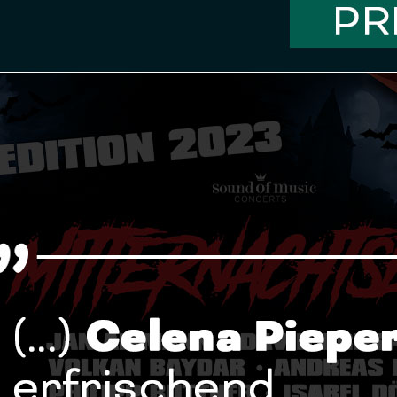
📰 Den gesamten Artikel gibt es
HIER
.
#proudagent
#LagerpuschFamily
#CelenaPieper
▫️▫️▫️
🇬🇧 Proud to share a press review about my wonderful client
this years MITTERNACHTSBALL 2023:
💬 „The first part is presented in a classic way and shows Phil
as a refreshingly powerful Sarah. With “Für Sarah” and “Draußen
time familiar and yet exciting from a vocal point of view.“
📰 Read the full article
HERE
.
▫️▫️▫️
ℹ️ Facts MITTERNACHTSBALL
📆 31.10.2023
📍Theater am Marientor, Duisburg
➡
@soundofmusicconcerts