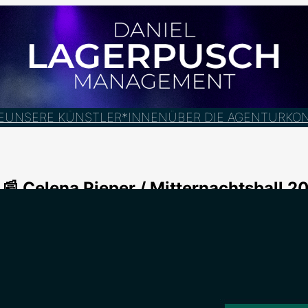
E
UNSERE KÜNSTLER*INNEN
ÜBER DIE AGENTUR
KO
📰 Celena Pieper / Mitternachtsball 2
20. November 2023
🇩🇪 Ich freue mich über diese wunderschöne Pressestimme z
Performance als Solistin beim diesjährigen MITTERNACHTSB
💬 „Der erste Teil wird sozusagen klassisch dargeboten und be
Celena Pieper als erfrischend stimmgewaltige Sarah. So geling
Freiheit” ein gleichzeitig vertrauter und doch von stimmlich