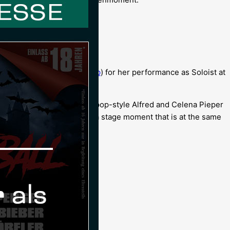
 CELENA PIEPER (
@celenaxp
) for her performance as Soloist at
ipp Büttner as an unusually pop-style Alfred and Celena Pieper
 ist Freiheit” they create a stage moment that is at the same