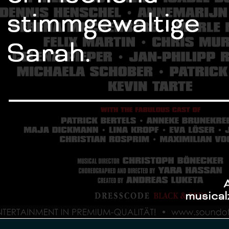
🎭 Creatives:
Director & Choreographer: Yara Hassan
Ass. Director: Agnes Wiener
MD: Christoph Bönecker
Created by: Andreas Luketa
▫️▫️▫️
📷Credit
Portrait/Headshot: Nicolai Peer
@nicolaipeer
Production: Sound of Music Concerts
▫️▫️▫️
#mitternachtsball
#lagerpuschmanagement
#artist
#artistmanagement
#musical
#m
r
#agent
#agentur
#agency
#agencylife
#stage
#theatre
#theatrelif