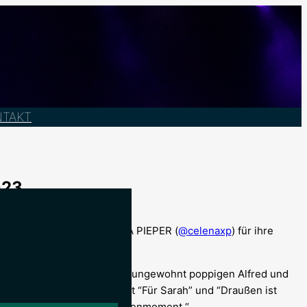
NTAKT
023
u der zauberhaften CELENA PIEPER (
@celenaxp
) für ihre
ALL 2023:
inhaltet Philipp Büttner als ungewohnt poppigen Alfred und
t den beiden respektive mit “Für Sarah” und “Draußen ist
er Seite her spannender Bühnenmoment.“