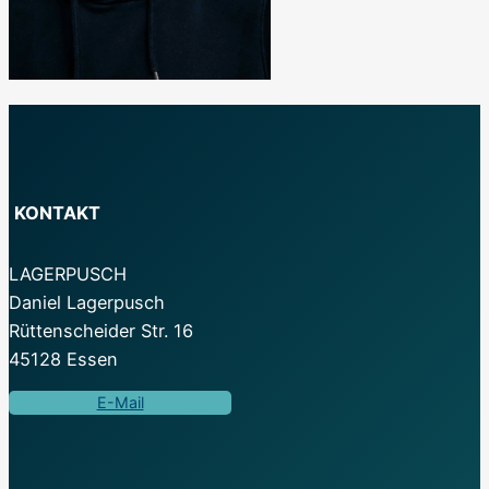
KONTAKT
LAGERPUSCH
Daniel Lagerpusch
Rüttenscheider Str. 16
45128 Essen
E-Mail