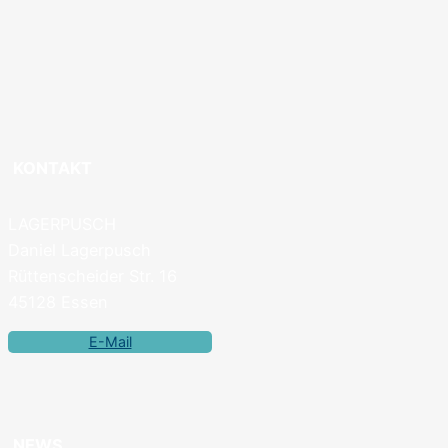
KONTAKT
LAGERPUSCH
Daniel Lagerpusch
Rüttenscheider Str. 16
45128 Essen
E-Mail
NEWS