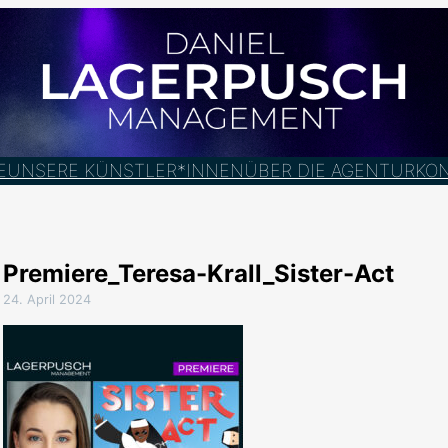
E
UNSERE KÜNSTLER*INNEN
ÜBER DIE AGENTUR
KO
Premiere_Teresa-Krall_Sister-Act
24. April 2024