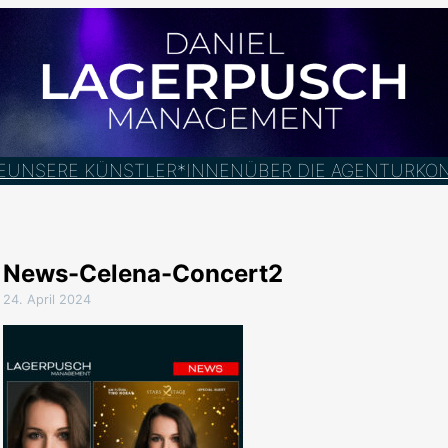
E
UNSERE KÜNSTLER*INNEN
ÜBER DIE AGENTUR
KO
News-Celena-Concert2
24. April 2024