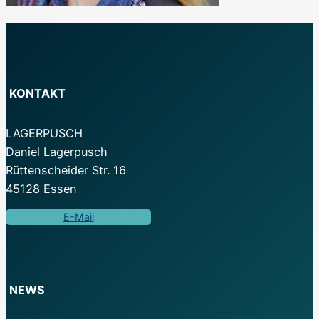
KONTAKT
LAGERPUSCH
Daniel Lagerpusch
Rüttenscheider Str. 16
45128 Essen
E-Mail
NEWS