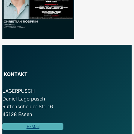
KONTAKT
LAGERPUSCH
Daniel Lagerpusch
Rüttenscheider Str. 16
45128 Essen
E-Mail