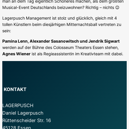
man an dem Tag eigentlich Schöneres machen, als dem größten
Musical-Event Deutschlands beizuwohnen? Richtig – nichts 😉
Lagerpusch Management ist stolz und glücklich, gleich mit 4
tollen Künstlern beim diesjärhigen Mitternachtsball vertreten zu
sein:
Pamina Lenn, Alexander Sasanowitsch und Jendrik Sigwart
werden auf der Bühne des Colosseum Theaters Essen stehen,
Agnes Wiener
ist als Regieassistentin im Kreativteam mit dabei.
KONTAKT
LAGERPUSCH
Daniel Lagerpusch
Rüttenscheider Str. 16
45128 Essen