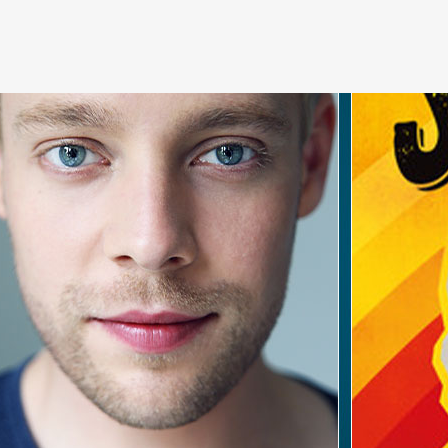
MARLENE JUB
SARAH IN „T
STUTTGART
16. März 202
Die wunderb
(@marlene_jub
Premiere bei
Stuttgart. M
sowie als CO
wird heute […