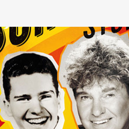
ELIUS FEIERT PREMIERE ALS
ANZ DER VAMPIRE“ IN
3
are MARLENE JUBELIUS
elius) feiert heute ihre
 TANZ DER VAMPIRE in
arlene steht als CROSS SWING
VER SARAH auf der Bühne und
]