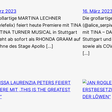
ärz 2023
16. März 202
roßartige MARTINA LECHNER
Die großarti
efelix) feiert heute Premiere mit TINA
(@alice_serpi
 TINA TURNER MUSICAL in Stuttgart
mit TINA – D
teht ab sofort als RHONDA GRAAM auf
Stuttgart un
hne des Stage Apollo […]
sowie als C
[…]