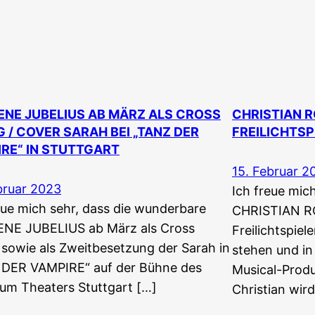
NE JUBELIUS AB MÄRZ ALS CROSS
CHRISTIAN R
 / COVER SARAH BEI „TANZ DER
FREILICHTS
RE“ IN STUTTGART
15. Februar 2
bruar 2023
Ich freue mic
eue mich sehr, dass die wunderbare
CHRISTIAN RO
NE JUBELIUS ab März als Cross
Freilichtspie
sowie als Zweitbesetzung der Sarah in
stehen und in
 DER VAMPIRE“ auf der Bühne des
Musical-Produ
ium Theaters Stuttgart […]
Christian wir