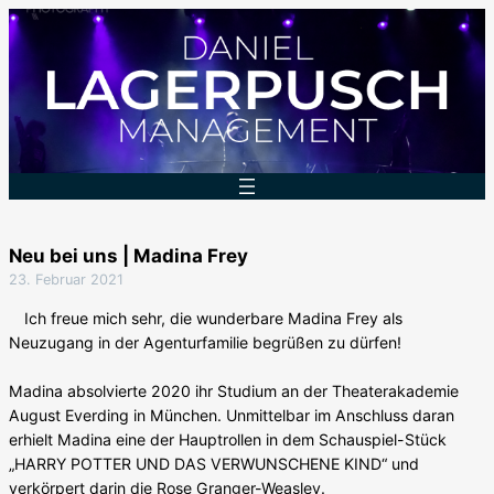
Zum
Inhalt
springen
Neu bei uns | Madina Frey
23. Februar 2021
Ich freue mich sehr, die wunderbare Madina Frey als
Neuzugang in der Agenturfamilie begrüßen zu dürfen!
Madina absolvierte 2020 ihr Studium an der Theaterakademie
August Everding in München. Unmittelbar im Anschluss daran
erhielt Madina eine der Hauptrollen in dem Schauspiel-Stück
„HARRY POTTER UND DAS VERWUNSCHENE KIND“ und
verkörpert darin die Rose Granger-Weasley.