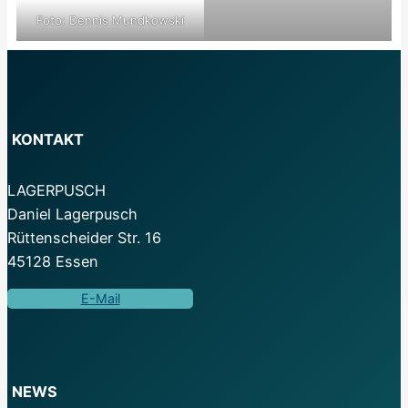
Foto: Dennis Mundkowski
KONTAKT
LAGERPUSCH
Daniel Lagerpusch
Rüttenscheider Str. 16
45128 Essen
E-Mail
NEWS