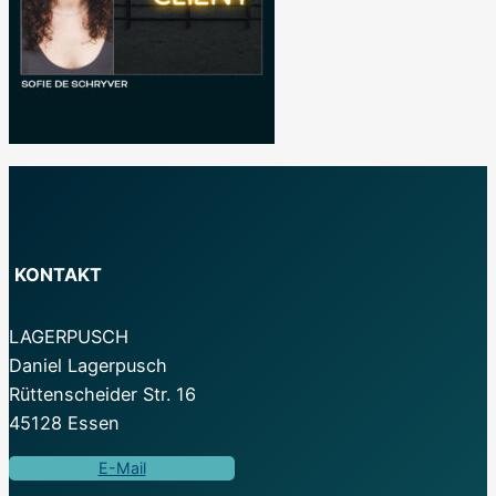
KONTAKT
LAGERPUSCH
Daniel Lagerpusch
Rüttenscheider Str. 16
45128 Essen
E-Mail