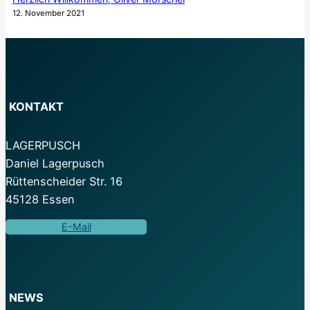
12. November 2021
KONTAKT
LAGERPUSCH
Daniel Lagerpusch
Rüttenscheider Str. 16
45128 Essen
E-Mail
NEWS