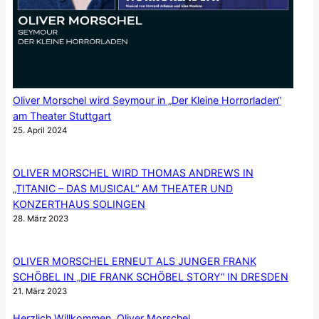
Oliver Morschel wird Seymour in „Der Kleine Horrorladen“
am Theater Stuttgart
25. April 2024
OLIVER MORSCHEL WIRD THOMAS ANDREWS IN
„TITANIC – DAS MUSICAL“ AM THEATER UND
KONZERTHAUS SOLINGEN
28. März 2023
OLIVER MORSCHEL ERNEUT ALS JUNGER FRANK
SCHÖBEL IN „DIE FRANK SCHÖBEL STORY“ IN DRESDEN
21. März 2023
Herzlich Willkommen, Oliver Morschel