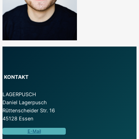
KONTAKT
LAGERPUSCH
Daniel Lagerpusch
Rüttenscheider Str. 16
45128 Essen
E-Mail