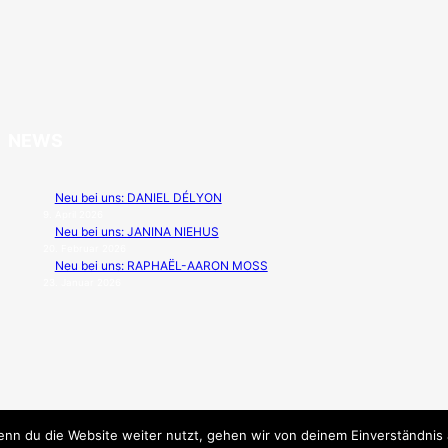
NEWS
Neu bei uns: DANIEL DÉLYON
9. April 2026
Neu bei uns: JANINA NIEHUS
20. Februar 2026
Neu bei uns: RAPHAËL-AARON MOSS
23. Januar 2026
nn du die Website weiter nutzt, gehen wir von deinem Einverständnis 