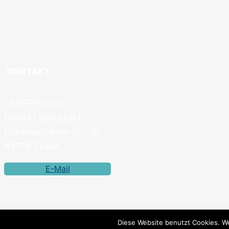
KONTAKT
LAGERPUSCH
Daniel Lagerpusch
Rüttenscheider Str. 16
45128 Essen
E-Mail
Diese Website benutzt Cookies. We