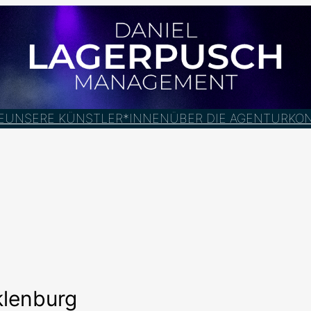
E
UNSERE KÜNSTLER*INNEN
ÜBER DIE AGENTUR
KO
klenburg