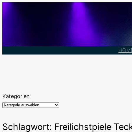
Zum
Inhalt
springen
HOM
Kategorien
Schlagwort:
Freilichstpiele Tec