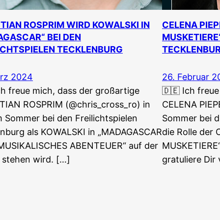
TIAN ROSPRIM WIRD KOWALSKI IN
CELENA PIEP
GASCAR“ BEI DEN
MUSKETIERE“
ICHTSPIELEN TECKLENBURG
TECKLENBU
ärz 2024
26. Februar 
ch freue mich, dass der großartige
🇩🇪 Ich freue
TIAN ROSPRIM (@chris_cross_ro) in
CELENA PIEPE
 Sommer bei den Freilichtspielen
Sommer bei de
enburg als KOWALSKI in „MADAGASCAR
die Rolle de
 MUSIKALISCHES ABENTEUER“ auf der
MUSKETIERE“ 
stehen wird. […]
gratuliere Dir