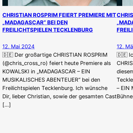
CHRISTIAN ROSPRIM FEIERT PREMIERE MIT
CHRIS
„MADAGASCAR“ BEI DEN
„MADA
FREILICHTSPIELEN TECKLENBURG
FREIL
12. Mai 2024
12. M
🇩🇪 Der großartige CHRISTIAN ROSPRIM
🇩🇪 I
(@chris_cross_ro) feiert heute Premiere als
CHRIS
KOWALSKI in „MADAGASCAR – EIN
diesem
MUSIKALISCHES ABENTEUER“ bei den
Teckl
Freilichtspielen Tecklenburg. Ich wünsche
– EIN
Dir, lieber Christian, sowie der gesamten Cast
Bühne 
[…]