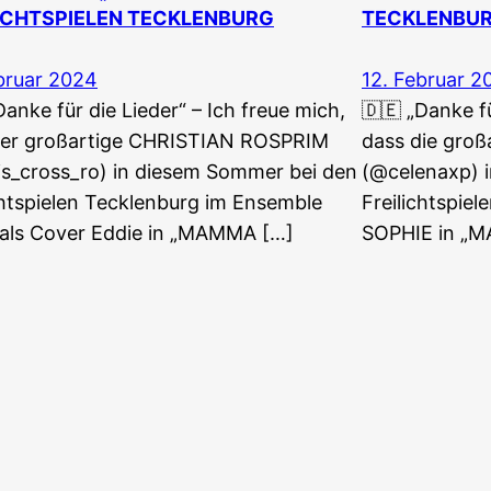
ICHTSPIELEN TECKLENBURG
TECKLENBU
bruar 2024
12. Februar 2
Danke für die Lieder“ – Ich freue mich,
🇩🇪 „Danke fü
der großartige CHRISTIAN ROSPRIM
dass die gro
s_cross_ro) in diesem Sommer bei den
(@celenaxp) 
chtspielen Tecklenburg im Ensemble
Freilichtspiel
 als Cover Eddie in „MAMMA […]
SOPHIE in „