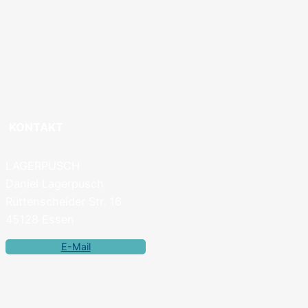
KONTAKT
LAGERPUSCH
Daniel Lagerpusch
Rüttenscheider Str. 16
45128 Essen
E-Mail