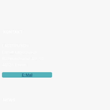
KONTAKT
LAGERPUSCH
Daniel Lagerpusch
Rüttenscheider Str. 16
45128 Essen
E-Mail
NEWS