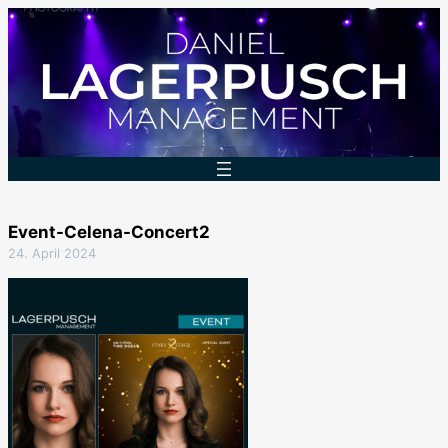
Zum
Inhalt
springen
Event-Celena-Concert2
24. April 2024