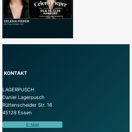
KONTAKT
LAGERPUSCH
Daniel Lagerpusch
Rüttenscheider Str. 16
45128 Essen
E-Mail