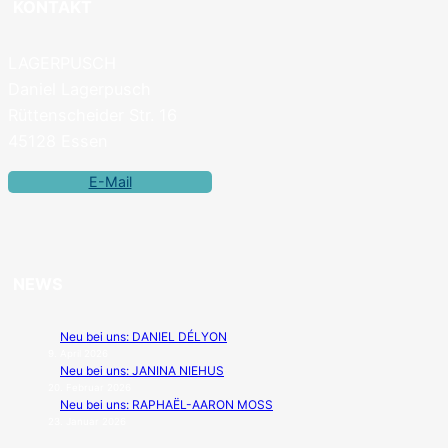
KONTAKT
LAGERPUSCH
Daniel Lagerpusch
Rüttenscheider Str. 16
45128 Essen
E-Mail
NEWS
Neu bei uns: DANIEL DÉLYON
9. April 2026
Neu bei uns: JANINA NIEHUS
20. Februar 2026
Neu bei uns: RAPHAËL-AARON MOSS
23. Januar 2026